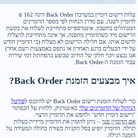
עלות רישום דומיין במערכת Back Order הינה 162 ₪
לדומיין לשנה, עם מדרג הנחות לפי מספר הדומיינים
המנוהלים בחשבון. אינטרספייס מתחייבת לשלוח את בקשת
הרישום מיד כשהדומיין מתפנה, אך אינה מתחייבת להצליח
לרשום אותו. אם חלילה הרישום לא מצליח (כי הדומיין חודש
על ידי הבעלים ברגע האחרון או נתפס באמצעות רשם אחר)
אנו נבצע זיכוי חלקי של החיוב שבוצע בהפחתת דמי שירות
עבור הזמנת ה-Back Order.
איך מבצעים הזמנת Back Order?
כדי לשלוח הזמנת רישום Back Order יש להיכנס ל
פורטל
הניהול של הדומיינים שלך
באינטרניק, ללחוץ על הכפתור
"רישום דומיין חדש" ולחפש את הדומיין הרצוי.
אם הדומיין פנוי
– ניתן להזמין את הדומיין מיידית בעלות
רגילה. הדומיין יופיע בסל הקניות בשורה כחולה המעידה על
הזמנה רגילה.