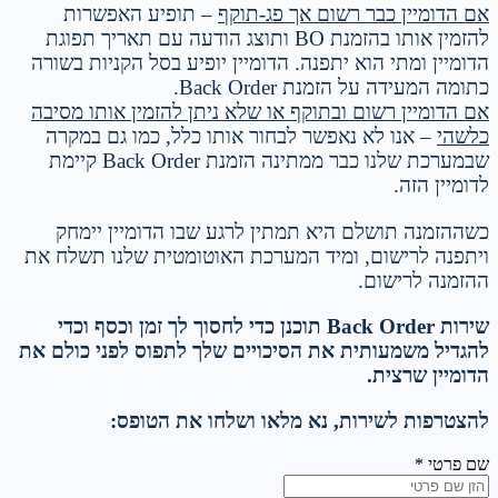
אם הדומיין כבר רשום אך פג-תוקף
– תופיע האפשרות
להזמין אותו בהזמנת BO ותוצג הודעה עם תאריך תפוגת
הדומיין ומתי הוא יתפנה. הדומיין יופיע בסל הקניות בשורה
כתומה המעידה על הזמנת Back Order.
אם הדומיין רשום ובתוקף או שלא ניתן להזמין אותו מסיבה
כלשהי
– אנו לא נאפשר לבחור אותו כלל, כמו גם במקרה
שבמערכת שלנו כבר ממתינה הזמנת Back Order קיימת
לדומיין הזה.
כשההזמנה תושלם היא תמתין לרגע שבו הדומיין יימחק
ויתפנה לרישום, ומיד המערכת האוטומטית שלנו תשלח את
ההזמנה לרישום.
שירות Back Order תוכנן כדי לחסוך לך זמן וכסף וכדי
להגדיל משמעותית את הסיכויים שלך לתפוס לפני כולם את
הדומיין שרצית.
להצטרפות לשירות, נא מלאו ושלחו את הטופס:
שם פרטי *