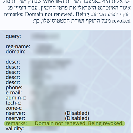
ישראלית היא באמצעות שירות ה-Who is שבודק ישירות מול
איגוד האינטרנט הישראלי את פרטי הדומיין. עבור דומיין פג
תוקף יופיע הכיתוב remarks: Domain not renewed. Being
revoked מעל התוקף ושורת הסטטוס שלו, כך: