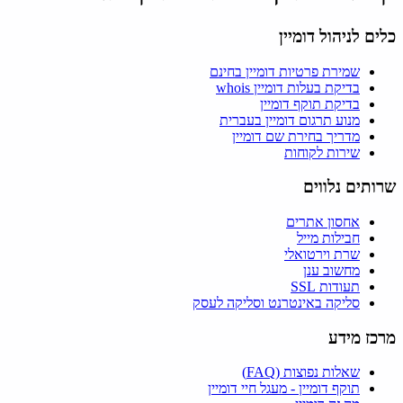
כלים לניהול דומיין
שמירת פרטיות דומיין בחינם
בדיקת בעלות דומיין whois
בדיקת תוקף דומיין
מנוע תרגום דומיין בעברית
מדריך בחירת שם דומיין
שירות לקוחות
שרותים נלווים
אחסון אתרים
חבילות מייל
שרת וירטואלי
מחשוב ענן
תעודות SSL
סליקה באינטרנט וסליקה לעסק
מרכז מידע
שאלות נפוצות (FAQ)
תוקף דומיין - מעגל חיי דומיין