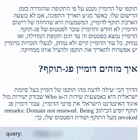
תוקפו של הדומיין נקבע על פי התקופה שהוגדרה בזמן
הרישום שלו. כאשר מגיע תאריך התפוגה, אם לא בוצעה
הארכת תוקף לדומיין, המשמעות היא שהחוזה של רישום
הדומיין לא חודש והדומיין עובר לסטטוס של פג-תוקף.
הדומיין נמצא בסטטוס זה עד תום תקופת המחילה, ואז
נמחק. כל עוד הדומיין קיים ולא נמחק, לבעלי הזכויות בדומיין
יש אפשרות להאריך את תוקפו ולהציל אותו ממחיקה.
איך מזהים דומיין פג-תוקף?
הדרך הכי יעילה לדעת מהו תוקפו של דומיין בעל סיומת
ישראלית היא באמצעות שירות ה-Who is שבודק ישירות מול
איגוד האינטרנט הישראלי את פרטי הדומיין. עבור דומיין פג
תוקף יופיע הכיתוב remarks: Domain not renewed. Being
revoked מעל התוקף ושורת הסטטוס שלו, כך: