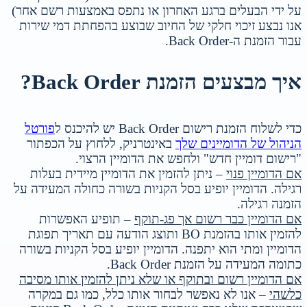
על ידי הבעלים ברגע האחרון או נתפס באמצעות רשם אחר)
אנו נבצע זיכוי חלקי של החיוב שבוצע בהפחתת דמי שירות
עבור הזמנת ה-Back Order.
איך מבצעים הזמנת Back Order?
כדי לשלוח הזמנת רישום Back Order יש להיכנס ל
פורטל
הניהול של הדומיינים שלך
באינטרניק, ללחוץ על הכפתור
"רישום דומיין חדש" ולחפש את הדומיין הרצוי.
אם הדומיין פנוי
– ניתן להזמין את הדומיין מיידית בעלות
רגילה. הדומיין יופיע בסל הקניות בשורה כחולה המעידה על
הזמנה רגילה.
אם הדומיין כבר רשום אך פג-תוקף
– תופיע האפשרות
להזמין אותו בהזמנת BO ותוצג הודעה עם תאריך תפוגת
הדומיין ומתי הוא יתפנה. הדומיין יופיע בסל הקניות בשורה
כתומה המעידה על הזמנת Back Order.
אם הדומיין רשום ובתוקף או שלא ניתן להזמין אותו מסיבה
כלשהי
– אנו לא נאפשר לבחור אותו כלל, כמו גם במקרה