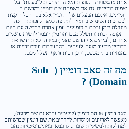
אחת מהטעויות הנפוצות היא ההתיחסות ל"בעלות" על
שמות דומיינים. גם אם רשמתם שם דומיין במרשם ה
דומיינים, אינכם הבעלים של הדומיין אלא בסך הכל הוקצתה
לכם זכות השימוש בדומיין לתקופה כלשהי. זכות זו הינה
מוגבלת לזמן ורשם ה דומיינים יזמין אתכם לחדשה עם סיום
התקופה. זכות זו תשלל מכם והדומיין יועמד לרשות נרשמים
אחרים (לעיתים אף הרשם עצמו) במידה ולא תחדשו את
הדומיין מבעוד מועד. לעיתים, בהתערבות ועדת זכויות או
בהנחיית בתי משפט, יתכן וזכות זו אף תשלל מכם.
מה זה סאב דומיין ( Sub-
Domain) ?
סאב דומיין או תת דומיין (לפעמים נקרא גם שם מכונה),
מאפשר לארגונים ומוסדות להרחיב את שם דומיין שברשותם
למחלקות ולמשימות שונות. לדוגמא: באוניברסיטאות נהוג