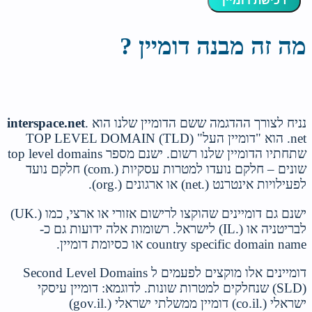
רכישת דומיין
מה זה מבנה דומיין ?
נניח לצורך ההדגמה ששם הדומיין שלנו הוא
.
interspace.net
.net הוא "דומיין העל"
TOP LEVEL DOMAIN (TLD)
שתחתיו הדומיין שלנו רשום. ישנם מספר top level domains
שונים – חלקם נועדו למטרות עסקיות (.com) חלקם נועד
לפעילויות אינטרנט (.net) או ארגונים (.org).
ישנם גם דומיינים שהוקצו לרישום אזורי או ארצי, כמו (.UK)
לבריטניה או (.IL) לישראל. רשומות אלה ידועות גם כ-
country specific domain name או כסיומת דומיין.
דומיינים אלו מוקצים לפעמים ל
Second Level Domains
(SLD)
שנחלקים למטרות שונות. לדוגמא: דומיין עיסקי
ישראלי (.co.il) דומיין ממשלתי ישראלי (.gov.il)