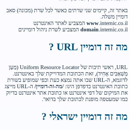
באתר זה, קיימים שני שרתים כאשר לכל שרת (מכונה) סאב
דומיין משלה.
.internic.co.il המצביע לאתר האינטרנט
www
.internic.co.il המצביע לשרת ניהול דומיינים
domain
מה זה דומיין URL ?
URL, ראשי תיבות של Uniform Resource Locator (מַעַן
מַשְׁאַבִּים אָחִיד), זאת הכתובת המדוייקת שלך באינטרנט.
לדוגמא, ה-URL שבו אתה נמצא כעת וכפי שמופיע בשורת
כתובת האינטרנט בדפדפן הינו:
/מה-זה-דומיין/
ה-URL מייצג
את המיקום של דפי אינטרנט או כתובת אתר אינטרנט בדיוק
כמו שמעטפה מופנת לכתובת שלך בדואר.
מה זה דומיין ישראלי ?