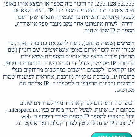
255.128.32.555. לך תזכור כזה מספר או תמצא אותו באופן
אינטואיטיבי. עוד בעיה עם מספרי ה- IP , היא הקצאתם
לספקי אינטרנט ותשתית כך שבמידה והאתר שלך יעבור
"דירה" לשרת אינטרנט אחר עקב מעבר ספק או שידרוג,
מספר ה-IP שלו ישתנה.
דומיינים
(שמות מתחם), נועדו לייצג את כתובות האתר, כך
שניתן יהיה לזכור אותם באופן אינטואיטיבי. שם דומיין (שם
מתחם) מובנה מרצף של אותיות ומספרים שמשויכים
לכתובת IP מסוימת, שעל ידי הזנתו בשורת הכתובת בדפדפן,
אנו "קוראים" לקבצים היושבים במחשבים מרוחקים בעלי
כתובות IP. מערכת עולמית מורכבת, אחראית לפיענוח שמות
דומיינים והכוונת הדפדפנים למספרי ה- IP אליהם הם
משויכים.
המערכת יודעת גם לפרק את הדומיין לשרותים שונים
בכתובות IP שונות, למשל דומיין מסוים כמו interspace.net ,
יכול להצביע למספר IP מסוים לצורך דיפדוף ב- web
ולכתובת IP שונה לחלוטין לצורך קבלת דואר אלקטרוני.