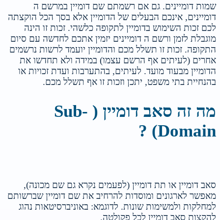
שמות דומיינים. גם אם רשמתם שם דומיין במרשם ה
דומיינים, אינכם הבעלים של הדומיין אלא בסך הכל הוקצתה
לכם זכות השימוש בדומיין לתקופה כלשהי. זכות זו הינה
מוגבלת לזמן ורשם ה דומיינים יזמין אתכם לחדשה עם סיום
התקופה. זכות זו תשלל מכם והדומיין יועמד לרשות נרשמים
אחרים (לעיתים אף הרשם עצמו) במידה ולא תחדשו את
הדומיין מבעוד מועד. לעיתים, בהתערבות ועדת זכויות או
בהנחיית בתי משפט, יתכן וזכות זו אף תשלל מכם.
מה זה סאב דומיין ( Sub-
Domain) ?
סאב דומיין או תת דומיין (לפעמים נקרא גם שם מכונה),
מאפשר לארגונים ומוסדות להרחיב את שם דומיין שברשותם
למחלקות ולמשימות שונות. לדוגמא: באוניברסיטאות נהוג
להקצות סאב דומיין לכל פקולטה.