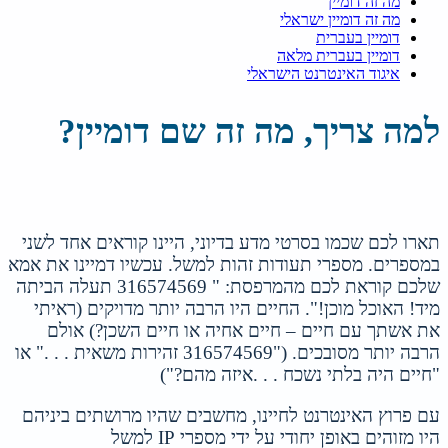
מה זה דומיין
מה זה דומיין ישראלי
דומיין בעברית
דומיין בעברית מלאה
איגוד האינטרנט הישראלי
למה צריך, מה זה שם דומיין?
תארו לכם שכמו בסרטי מדע בדיוני, היינו קוראים אחד לשני
במספרים. מספרי תעודות זהות למשל. עכשיו דמיינו את אמא
שלכם קוראת לכם מהמרפסת: " 316574569 תעלה הביתה
מיד! האוכל מוכן!". החיים היו הרבה יותר מדויקים (ראיתי
את אשתך עם חיים – חיים אחיה או חיים השכן?) אולם
הרבה יותר מסובכים. ("316574569 זהירות משאית . . ." או
"חיים היה בלתי נשכח . . .איזה מהם?")
עם פרוץ האינטרנט לחיינו, מחשבים שהיו מרושתים ביניהם
היו מזוהים באופן יחודי על ידי מספרי IP למשל