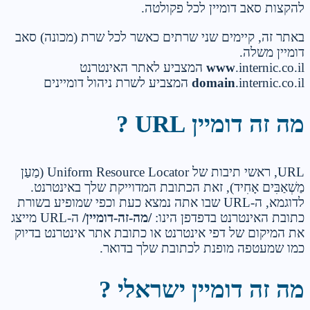
להקצות סאב דומיין לכל פקולטה.
באתר זה, קיימים שני שרתים כאשר לכל שרת (מכונה) סאב
דומיין משלה.
.internic.co.il המצביע לאתר האינטרנט
www
.internic.co.il המצביע לשרת ניהול דומיינים
domain
מה זה דומיין URL ?
URL, ראשי תיבות של Uniform Resource Locator (מַעַן
מַשְׁאַבִּים אָחִיד), זאת הכתובת המדוייקת שלך באינטרנט.
לדוגמא, ה-URL שבו אתה נמצא כעת וכפי שמופיע בשורת
כתובת האינטרנט בדפדפן הינו:
/מה-זה-דומיין/
ה-URL מייצג
את המיקום של דפי אינטרנט או כתובת אתר אינטרנט בדיוק
כמו שמעטפה מופנת לכתובת שלך בדואר.
מה זה דומיין ישראלי ?