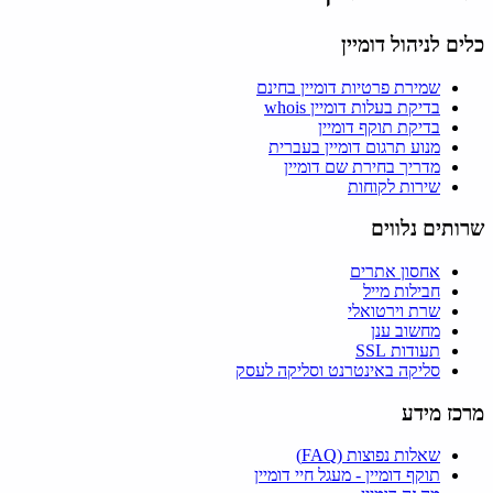
כלים לניהול דומיין
שמירת פרטיות דומיין בחינם
בדיקת בעלות דומיין whois
בדיקת תוקף דומיין
מנוע תרגום דומיין בעברית
מדריך בחירת שם דומיין
שירות לקוחות
שרותים נלווים
אחסון אתרים
חבילות מייל
שרת וירטואלי
מחשוב ענן
תעודות SSL
סליקה באינטרנט וסליקה לעסק
מרכז מידע
שאלות נפוצות (FAQ)
תוקף דומיין - מעגל חיי דומיין