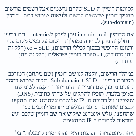
לסיומות דומיין ול SLD שלהם נרשמים אצל רשמים מורשים
מחזיקי דומיין שרשאים לרשום ולעשות שימוש בתת - דומיין
(sub-domain).
את הדומיין: internic.co.il ניתן לפרק ל-internic – תת דומיין
– (חלק זה ניתן לבחירה במהלך הרישום על בסיס מקום פנוי
ורצוננו החופשי בכפוף לכללי הרישום), co – SLD (חלק זה
ניתן לבחירה), il- סיומת דומיין ישראלית (חלק זה ניתן
לבחירה).
במהלך הרישום, יוקצה לנו שם דומיין (שם מתחם) המורכב
מסיומת דומיין + Sub domain + SLD. בזכות שימוש במסד
נתונים מרכזי, שם דומיין זה הינו ייחודי ויוקצה לשימושנו
באופן בלעדי. תוכלו להתקינו על שרתי כתובות (DNS)
שיצביעו על כתובת ה- IP של שרת אינטרנט, שבו תתקינו
קבצים שאותם דפדפני הגולשים יתרגמו לתכנים כפי
שתחפצו. גולש אינטרנט שיקיש את שם דומיין שלכם יגיע
בוודאות לכתובת ה IP המתאימה.
אחת מהטעויות הנפוצות היא ההתיחסות ל"בעלות" על