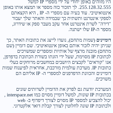
היו מזוהים באופן יחודי על ידי מספרי IP למשל
255.128.32.555. לך תזכור כזה מספר או תמצא אותו באופן
אינטואיטיבי. עוד בעיה עם מספרי ה- IP , היא הקצאתם
לספקי אינטרנט ותשתית כך שבמידה והאתר שלך יעבור
"דירה" לשרת אינטרנט אחר עקב מעבר ספק או שידרוג,
מספר ה-IP שלו ישתנה.
דומיינים
(שמות מתחם), נועדו לייצג את כתובות האתר, כך
שניתן יהיה לזכור אותם באופן אינטואיטיבי. שם דומיין (שם
מתחם) מובנה מרצף של אותיות ומספרים שמשויכים
לכתובת IP מסוימת, שעל ידי הזנתו בשורת הכתובת בדפדפן,
אנו "קוראים" לקבצים היושבים במחשבים מרוחקים בעלי
כתובות IP. מערכת עולמית מורכבת, אחראית לפיענוח שמות
דומיינים והכוונת הדפדפנים למספרי ה- IP אליהם הם
משויכים.
המערכת יודעת גם לפרק את הדומיין לשרותים שונים
בכתובות IP שונות, למשל דומיין מסוים כמו interspace.net ,
יכול להצביע למספר IP מסוים לצורך דיפדוף ב- web
ולכתובת IP שונה לחלוטין לצורך קבלת דואר אלקטרוני.