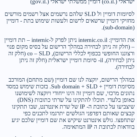
ישראלי (.co.il) דומיין ממשלתי ישראלי (.gov.il)
לסיומות דומיין ול SLD שלהם נרשמים אצל רשמים מורשים
מחזיקי דומיין שרשאים לרשום ולעשות שימוש בתת - דומיין
(sub-domain).
את הדומיין: internic.co.il ניתן לפרק ל-internic – תת דומיין
– (חלק זה ניתן לבחירה במהלך הרישום על בסיס מקום פנוי
ורצוננו החופשי בכפוף לכללי הרישום), co – SLD (חלק זה
ניתן לבחירה), il- סיומת דומיין ישראלית (חלק זה ניתן
לבחירה).
במהלך הרישום, יוקצה לנו שם דומיין (שם מתחם) המורכב
מסיומת דומיין + Sub domain + SLD. בזכות שימוש במסד
נתונים מרכזי, שם דומיין זה הינו ייחודי ויוקצה לשימושנו
באופן בלעדי. תוכלו להתקינו על שרתי כתובות (DNS)
שיצביעו על כתובת ה- IP של שרת אינטרנט, שבו תתקינו
קבצים שאותם דפדפני הגולשים יתרגמו לתכנים כפי
שתחפצו. גולש אינטרנט שיקיש את שם דומיין שלכם יגיע
בוודאות לכתובת ה IP המתאימה.