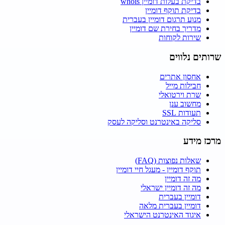
בדיקת בעלות דומיין whois
בדיקת תוקף דומיין
מנוע תרגום דומיין בעברית
מדריך בחירת שם דומיין
שירות לקוחות
שרותים נלווים
אחסון אתרים
חבילות מייל
שרת וירטואלי
מחשוב ענן
תעודות SSL
סליקה באינטרנט וסליקה לעסק
מרכז מידע
שאלות נפוצות (FAQ)
תוקף דומיין - מעגל חיי דומיין
מה זה דומיין
מה זה דומיין ישראלי
דומיין בעברית
דומיין בעברית מלאה
איגוד האינטרנט הישראלי