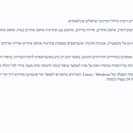
 דומיין וניהול דומיינים ישראלים ובינלאומיים.
ש על מקצועיות, אמינות והגינות. אינטרספייס מספקת פתרונות אחסון אתרים ואירוח שרתים א
 מספקים במחירים תחרותיים והוגנים, כאשר דגש רב ניתן באינטרספייס לרמת השירות, שיפורו ול
 של החברה בנתניה וזאת על מנת לאפשר שיפור בזמני התגובה ומתן מענה מיידי לכל תקלה או