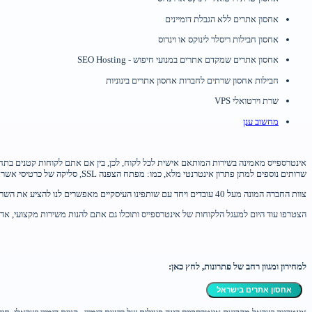
אחסון אתרים ללא הגבלת דומיינים
אחסון חבילות ריסלר לינוקס או וינדוס
אחסון אתרים שמקדם אתרים במנועי חיפוש - SEO Hosting
חבילות אחסון שרתים לחברות אחסון אתרים בינוניות
שרת וירטואלי VPS
מחשוב ענן
אינטרספייס מאמינה בשירות המותאם אישית לכל לקוח, לכן, בין אם אתם לקוחות קטנים בתחי
שרותים נוספים למתן פתרון אינטרנטי מלא, כמו: מפתח הצפנה SSL, סליקה של כרטיסי אשראי, סריקת אתרים ועוד.
צוות החברה המונה מעל 40 עובדים ויחד עם שותפינו העיסקיים מאפשרים לנו להציע את השרות המתקדם בישראל בתחום אחסון אתרים, שרתים וירטואליים או מחשוב ענן.
הצטרפו עוד היום למעגל הלקוחות של אינטרספייס ותוכלו גם אתם להנות משירות מקצועי, אדיב,
למחירון ומגוון רחב של פתרונות, לחץ כאן:
אחסון אתרים בישראל