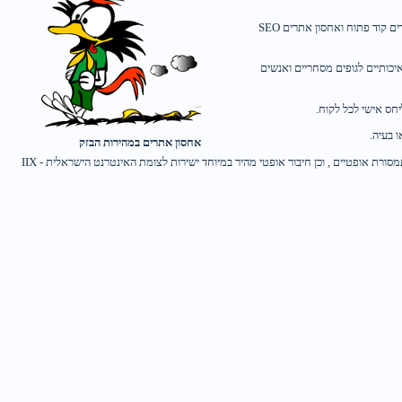
אינטרספייס הינה החברה המובילה בישראל מזה 20 שנים בתחום שירותי נוכחות באינטרנט - רישום דומיין, אחסון אתרים, אירוח שרתים, מחשוב ענן ופתרונות אחסון אתרים בטוח, אחסון אתרים קוד פתוח ואחסון אתרים SEO
יכותיים לגופים מסחריים ואנשים
יחס אישי לכל לקוח.
 בעיה.
אחסון אתרים במהירות הבזק
אינטרספייס מחזיקה בשרתים מהירים, המותקנים בצורה אופטימלית כשרתי אינטרנט עם מערכות הפעלה של Linux / Windows. השרתים מחוברים למספר קווי אינטרנט מהירים דרך קווי תמסורת אופטיים , וכן חיבור אופטי מהיר במיוחד ישירות לצומת האינטרנט הישראלית - IIX