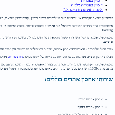
דומיין בעברית
דומיין בעברית מלאה
איגוד האינטרנט הישראלי
אינטרניק ישראל מקבוצת אינטרספייס הינה פעילות של רישום דומיין , קניית דומיין ישראלי, חידוש
Hosting.
אינטרספייס פועלת ברישיון משרד התקשורת ומספקת שירותים מנוהלים באינטרנט תוך שימת דג
פרטיים.
מוצר הדגל של חברתנו הוא שירותי
אחסון אתרים
, שרתים וירטואליים או מחשוב ענן, אשר אנו
חבילות אחסון אתרים מנוהלות על גבי תשתיות עצמאיות של אינטרספייס ב
חוות שרתים
מתקדמת
בקצב של 10Gbps. השרתים מנוטרים ומתוחזקים באופן שוטף ונתונים בהשגחת מנהלי מערכות 24 שעות ביממה.
שירותי אחסון אתרים כוללים:
אחסון אתרים וינדוס
אחסון אתרים לינוקס
אחסון שרת וירטואלי לינוקס או וינדוס