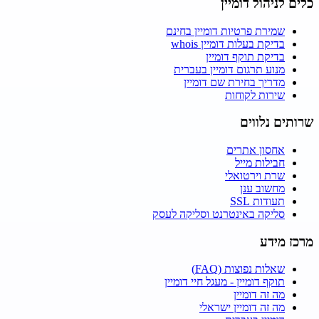
כלים לניהול דומיין
שמירת פרטיות דומיין בחינם
בדיקת בעלות דומיין whois
בדיקת תוקף דומיין
מנוע תרגום דומיין בעברית
מדריך בחירת שם דומיין
שירות לקוחות
שרותים נלווים
אחסון אתרים
חבילות מייל
שרת וירטואלי
מחשוב ענן
תעודות SSL
סליקה באינטרנט וסליקה לעסק
מרכז מידע
שאלות נפוצות (FAQ)
תוקף דומיין - מעגל חיי דומיין
מה זה דומיין
מה זה דומיין ישראלי