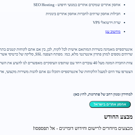
אחסון אתרים שמקדם אתרים במנועי חיפוש - SEO Hosting
חבילות אחסון שרתים לחברות אחסון אתרים בינוניות
שרת וירטואלי VPS
מחשוב ענן
אינטרספייס מאמינה בשירות המותאם אישית לכל לקוח, לכן, בין אם אתם לקוחות קטנים בתחי
שרותים נוספים למתן פתרון אינטרנטי מלא, כמו: מפתח הצפנה SSL, סליקה של כרטיסי אשראי, סריקת אתרים ועוד.
צוות החברה המונה מעל 40 עובדים ויחד עם שותפינו העיסקיים מאפשרים לנו להציע את השרות המתקדם בישראל בתחום אחסון אתרים, שרתים וירטואליים או מחשוב ענן.
הצטרפו עוד היום למעגל הלקוחות של אינטרספייס ותוכלו גם אתם להנות משירות מקצועי, אדיב,
למחירון ומגוון רחב של פתרונות, לחץ כאן:
אחסון אתרים בישראל
מבצע החודש
מבצעים מיוחדים לרישום וחידוש דומיינים - אל תפספסו!