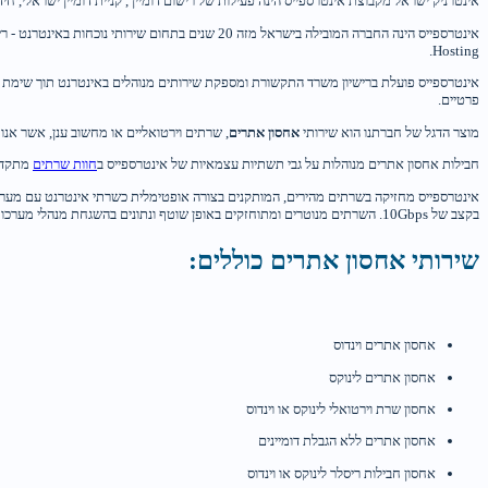
אינטרניק ישראל מקבוצת אינטרספייס הינה פעילות של רישום דומיין , קניית דומיין ישראלי, חידוש
Hosting.
אינטרספייס פועלת ברישיון משרד התקשורת ומספקת שירותים מנוהלים באינטרנט תוך שימת דג
פרטיים.
מוצר הדגל של חברתנו הוא שירותי
אחסון אתרים
, שרתים וירטואליים או מחשוב ענן, אשר אנו
חבילות אחסון אתרים מנוהלות על גבי תשתיות עצמאיות של אינטרספייס ב
חוות שרתים
מתקדמת
בקצב של 10Gbps. השרתים מנוטרים ומתוחזקים באופן שוטף ונתונים בהשגחת מנהלי מערכות 24 שעות ביממה.
שירותי אחסון אתרים כוללים:
אחסון אתרים וינדוס
אחסון אתרים לינוקס
אחסון שרת וירטואלי לינוקס או וינדוס
אחסון אתרים ללא הגבלת דומיינים
אחסון חבילות ריסלר לינוקס או וינדוס