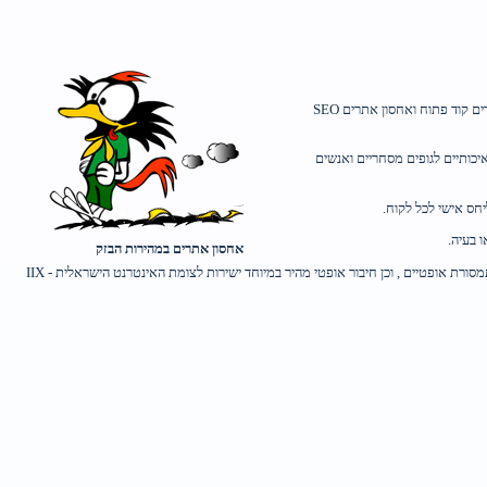
אינטרספייס הינה החברה המובילה בישראל מזה 20 שנים בתחום שירותי נוכחות באינטרנט - רישום דומיין, אחסון אתרים, אירוח שרתים, מחשוב ענן ופתרונות אחסון אתרים בטוח, אחסון אתרים קוד פתוח ואחסון אתרים SEO
יכותיים לגופים מסחריים ואנשים
יחס אישי לכל לקוח.
 בעיה.
אחסון אתרים במהירות הבזק
אינטרספייס מחזיקה בשרתים מהירים, המותקנים בצורה אופטימלית כשרתי אינטרנט עם מערכות הפעלה של Linux / Windows. השרתים מחוברים למספר קווי אינטרנט מהירים דרך קווי תמסורת אופטיים , וכן חיבור אופטי מהיר במיוחד ישירות לצומת האינטרנט הישראלית - IIX