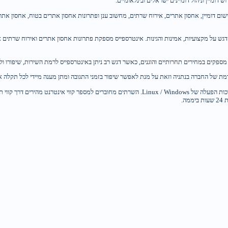
 דומיין וניהול דומיינים ישראלים ובינלאומיים.
ש על מקצועיות, אמינות והגינות. אינטרספייס מספקת פתרונות אחסון אתרים ואירוח שרתים א
 מספקים במחירים תחרותיים והוגנים, כאשר דגש רב ניתן באינטרספייס לרמת השירות, שיפורו ול
 של החברה בנתניה וזאת על מנת לאפשר שיפור בזמני התגובה ומתן מענה מיידי לכל תקלה או