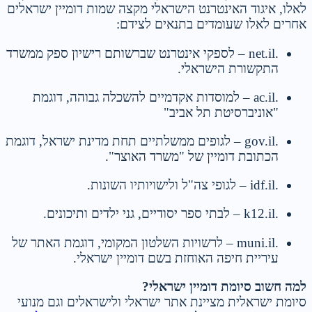
לאלו, איגוד האינטרנט הישראלי מקצה שמות דומיין ישראלים
אחרים לאלו שעומדים בתנאים לצידם:
.net.il – לספקי אינטרנט שברשותם רישיון ספק ממשרד
התקשורת הישראלי.
.ac.il – למוסדות אקדמיים להשכלה גבוהה, דוגמת
"אוניברסיטת תל אביב"
.gov.il – לגופים ממשלתיים תחת מדינת ישראל, דוגמת
הכתובת דומיין של "משרד האוצר".
.idf.il – לגופי צה"ל ולישויותיו השונות.
.k12.il – לבתי ספר יסודיים, גני ילדים ותיכונים.
.muni.il – לרשויות השלטון המקומי, דוגמת האתר של
עיריית חיפה האוחזת בשם דומיין ישראלי.
למה חשוב סיומת דומיין ישראלי?
סיומת ישראלית מציינת אתר ישראלי ולישראלים וגם מנועי