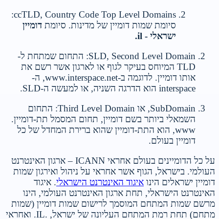
ccTLD, Country Code Top Level Domains:
סיומת שמות דומיין של מדינות. סיומת
דומיין
ישראלי - il.
SLD, Second Level Domain: התחום שמתחת ל-
TLD המיוחס בעיקר לגוף או לארגון אשר רשם את
אותו דומיין. לדוגמה ב-www.interspace.net, ה-
interspace הוא הדרגה השניה, או למעשה ה-SLD.
SubDomain, או Third Level Domain: התחום
השמאלי ביותר בשם דומיין, תחום המסמל תת-דומיין.
www, הוא התת-דומיין שהוא ברירת המחדל של כל
דומיין בעולם.
על כל הדומיינים בעולם אחראי ICANN – ארגון האינטרנט
העולמי. בישראל, הגוף אשר אחראי על ניהול ואירגון שמות
דומיין ישראלים הינו
איגוד האינטרנט הישראלי
. איגוד
האינטרנט הישראלי, תחת ארגון האינטרנט העולמי, הינו
מרשם שמות המתחם המוסמך לרישום שמות דומיין (שמות
מתחם) תחת רמת המתחם העליונה של ישראל, .IL. ואחראי