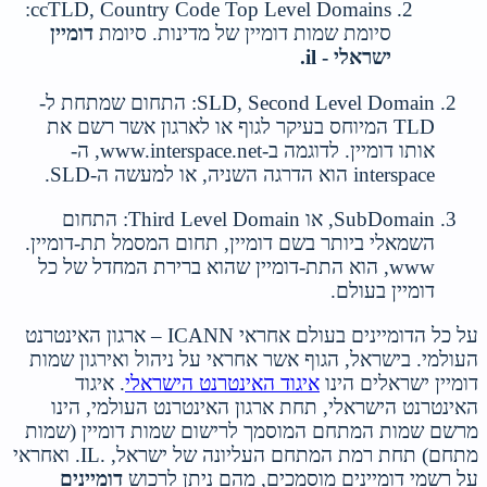
ccTLD, Country Code Top Level Domains:
סיומת שמות דומיין של מדינות. סיומת
דומיין
ישראלי - il.
SLD, Second Level Domain: התחום שמתחת ל-
TLD המיוחס בעיקר לגוף או לארגון אשר רשם את
אותו דומיין. לדוגמה ב-www.interspace.net, ה-
interspace הוא הדרגה השניה, או למעשה ה-SLD.
SubDomain, או Third Level Domain: התחום
השמאלי ביותר בשם דומיין, תחום המסמל תת-דומיין.
www, הוא התת-דומיין שהוא ברירת המחדל של כל
דומיין בעולם.
על כל הדומיינים בעולם אחראי ICANN – ארגון האינטרנט
העולמי. בישראל, הגוף אשר אחראי על ניהול ואירגון שמות
דומיין ישראלים הינו
איגוד האינטרנט הישראלי
. איגוד
האינטרנט הישראלי, תחת ארגון האינטרנט העולמי, הינו
מרשם שמות המתחם המוסמך לרישום שמות דומיין (שמות
מתחם) תחת רמת המתחם העליונה של ישראל, .IL. ואחראי
על רשמי דומיינים מוסמכים, מהם ניתן לרכוש
דומיינים