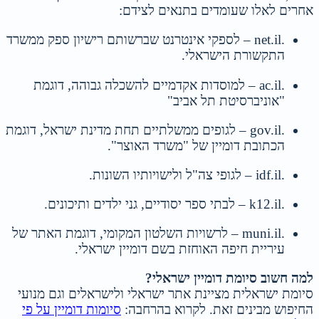
אחרים לאלו שעומדים בתנאים לצידם:
.net.il – לספקי אינטרנט שברשותם רישיון ספק ממשרד
התקשורת הישראלי.
.ac.il – למוסדות אקדמיים להשכלה גבוהה, דוגמת
"אוניברסיטת תל אביב"
.gov.il – לגופים ממשלתיים תחת מדינת ישראל, דוגמת
הכתובת דומיין של "משרד האוצר".
.idf.il – לגופי צה"ל ולישויותיו השונות.
.k12.il – לבתי ספר יסודיים, גני ילדים ותיכונים.
.muni.il – לרשויות השלטון המקומי, דוגמת האתר של
עיריית חיפה האוחזת בשם דומיין ישראלי.
למה חשוב סיומת דומיין ישראלי?
סיומת ישראלית מציינת אתר ישראלי ולישראלים וגם מנועי
החיפוש מבינים זאת. לקרוא בהרחבה:
סיומות דומיין על פי