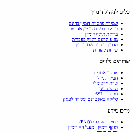
כלים לניהול דומיין
שמירת פרטיות דומיין בחינם
בדיקת בעלות דומיין whois
בדיקת תוקף דומיין
מנוע תרגום דומיין בעברית
מדריך בחירת שם דומיין
שירות לקוחות
שרותים נלווים
אחסון אתרים
חבילות מייל
שרת וירטואלי
מחשוב ענן
תעודות SSL
סליקה באינטרנט וסליקה לעסק
מרכז מידע
שאלות נפוצות (FAQ)
תוקף דומיין - מעגל חיי דומיין