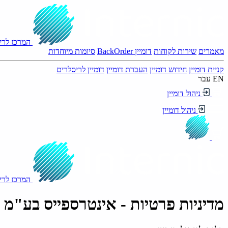
המרכז לריש
מאמרים
שירות לקוחות
דומיין BackOrder
סיומות מיוחדות
קניית דומיין
חידוש דומיין
העברת דומיין
דומיין לריסלרים
EN
עבר
ניהול דומיין
ניהול דומיין
המרכז לריש
מדיניות פרטיות - אינטרספייס בע"מ - w.internic.co.il