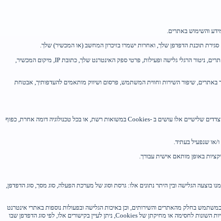
הקוקיז מכילות מידע על הרגלי הגלישה של המשתמש, הדפים שבהם ביקרת, משך הזמן ששהית באתרים, מהיכן הגעת אל האתרים, דפים ומידע שאתה מבקש לראות בעת הכניסה לאתרים, ניטור הרגלי גלישה ופעילות, פרטי ספק האינטרנט שלך, כתובת IP, מיקום המכשיר,
לך באתרים, שיפור השירות וחווית המשתמש, פרסום ושיווק מותאמים להעדפותיך, אבטחת
חלק מהקוקיז והמערכות הנוספות שפועלות באתרים, מופעלות על ידי ובשליטת צדדים שלישיים, או כחלק מהשירות שאותם צדדים שלישיים מספקים במסגרת האתרים. כל שימוש שצדדים שלישיים אלו עושים ב -Cookies במשואות רשת, או בכל טכנולוגיה דומה אחרת, כפוף
ו/או שנפעיל בעתיד.
קציות באופן מותאם אישית עבורך.
ו בוצעה הגלישה ובין היתר נתונים אלו: גרסת וסוג של מערכת הפעלה, סוג מסך, סוג הדפדפן,
אפשרות שונות העומדות לך כמשתמש בחלק מהאתרים והשירותים, וכן באיכות הגלישה ובפעולות נוספות באתרי אינטרנט
אחרים. בחלק מהמקרים, מחיקת Cookies תגרום לכך, שתידרש להזין מחדש, את שם המשתמש והסיסמה, בטרם כניסה לשירותים השונים. לפירוט נוסף בנוגע ל-Cookies, ולאפשרויות השונות לחסימה או מחיקתן של Cookies, ניתן לעיין בקישורים אלו, לפי סוג הדפדפן שבו