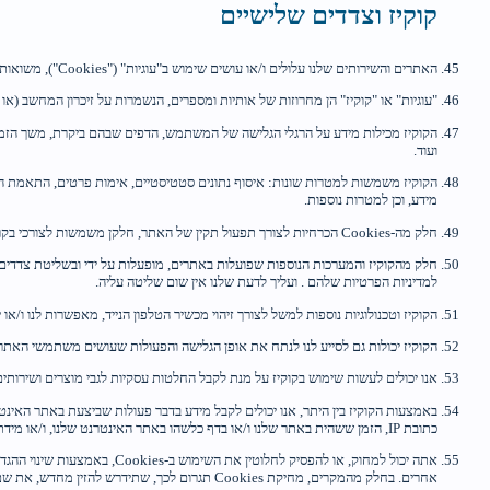
קוקיז וצדדים שלישיים
האתרים והשירותים שלנו עלולים ו/או עושים שימוש ב"עוגיות" ("Cookies"), משואות רשת ("web beacons") פיקסלים, ומערכות נוספות ו/או אחרות שאוספת מידע ומנטרות את המידע והשימוש באתרים.
"עוגיות" או "קוקיז" הן מחרוזות של אותיות ומספרים, הנשמרות על זיכרון המחשב (או המכשיר הנייד), ומאפשרות את שמירת המידע עליך. חלק מה es
ועוד.
הקוקיז משמשות למטרות שונות: איסוף נתונים סטטיסטיים, אימות פרטים, התאמת האת
מידע, וכן למטרות נוספות.
חלק מה-Cookies הכרחיות לצורך תפעול תקין של האתר, חלקן משמשות לצורכי בקרה הערכה וניתוח, וחלקן משמשות להתאמה אישית של תכנים שיווקיים ופרסומיים שיוצגו לך.
למדיניות הפרטיות שלהם . ועליך לדעת שלנו אין שום שליטה עליה.
הקוקיז וטכנולוגיות נוספות למשל לצורך זיהוי מכשיר הטלפון הנייד, מאפשרות לנו ו/א
הקוקיז יכולות גם לסייע לנו לנתח את אופן הגלישה והפעולות שעושים משתמשי האתר,
אנו יכולים לעשות שימוש בקוקיז על מנת לקבל החלטות עסקיות לגבי מוצרים ושירותים ש
באמצעות הקוקיז בין היתר, אנו יכולים לקבל מידע בדבר פעולות שביצעת באתר האינטרנ
כתובת IP, הזמן ששהית באתר שלנו ו/או בדף כלשהו באתר האינטרנט שלנו, ו/או מידת הטעינה של הסוללה במכשיר ממנו גלשת ו/או מיקומך ו/או עניינים נוספים.
אתה יכול למחוק, או להפסיק