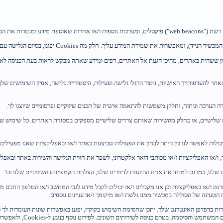
Cooki יפוגו, בסיום הגלישה עם סגירת תוכנת הדפדפן שלך, ואחרות ישמרו בזיכרון המחשב (או המכשיר) שלך.
ר להעדפותייך האישיות, ניטור הרגלי גלישה ופעילות, היסטוריית גלישה, אפיון השימושים ש
ו יכולות לאפשר לנו בין היתר לבחון את הפעולות שביצעת באתר ו/או ובאפליקציות שאנו מפעילים 
 ו/או האפליקציות ו/או מכותבי דואר אלקטרוני, לשפר את חווית הגלישה והשירות באתר ובאפלי
לנו, כמו גם למדוד את אחוז ההיענות לדיוורים שלנו, הצלחת הקמפיינים השיווקיים שלנו וכו'.
ט ו/או באפליקציות וכן אנו מקבלים ו/או יכולים לקבל מידע לגבי המחשב ו/או הטלפון החכם ממנ
 לחלוטין את השימוש ב-Cookies, באמצעות שינוי ההגדרות בדפדפן האינטרנט שלך. יתכן שחסימת השימוש בקוקיז, יפגע ב