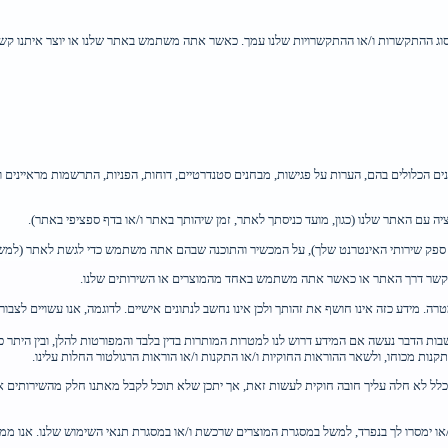
 בסוג ההתקשרות ו/או ההתקשרויות שלנו עמך. כאשר אתה משתמש באתר שלנו או יוצר איתנו קשר 
מדים (רלוונטיים למועמדים לעבודה) כוללים קורות חיים (CV) והנתונים הכלולים בהם, הערות על פגישות, מבחנים סטנדרטיים, ד
 עם האתר שלנו (כגון, מועד כניסתך לאתר, זמן שיהותך באתר ו/או בדף ספציפי באתר).
נו קשר דרך האתר או כאשר אתה משתמש באחד מהמוצרים או השירותים שלנו.
ה. מידע כזה אינו חושף את זהותך ולכן אינו נחשב לנתונים אישיים. לדוגמה, אנו עשויים לצ
 הדבר נעשה אם המידע דרוש לנו למטרות המותרות בדין בלבד והמפורטות להלן, ובין היתר כדי 
 כלל לא חלה עליך חובה חוקית לעשות זאת, אך יתכן שלא תוכל לקבל מאתנו חלק מהשירותים א
ו ו/או ימסרו לך בנפרד, למשל במסגרת המוצרים שרכשת ו/או במסגרת תנאי השימוש שלנו. אנו מ