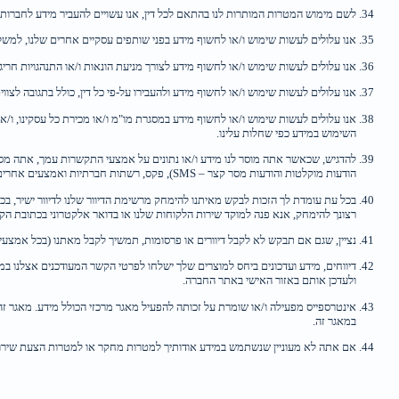
לשם מימוש המטרות המותרות לנו בהתאם לכל דין, אנו עשויים להעביר מידע לחברות ולספ
אנו עלולים לעשות שימוש ו/או לחשוף מידע בפני שותפים עסקיים אחרים שלנו, למשל בפ
אנו עלולים לעשות שימוש ו/או לחשוף מידע לצורך מניעת הונאות ו/או התנהגויות חריגו
אנו עלולים לעשות שימוש ו/או לחשוף מידע ולהעבירו על-פי כל דין, כולל בתגובה לצוו
אנו עלולים לעשות שימוש ו/או לחשוף מידע במסגרת מו"מ ו/או מכירת כל עסקינו, ו/א
השימוש במידע כפי שחלות עלינו.
להדגיש, שכאשר אתה מוסר לנו מידע ו/או נתונים על אמצעי התקשרות עמך, אתה מסכים
הודעות מוקלטות והודעות מסר קצר – SMS), פקס, רשתות חברתיות ואמצעים אחרים.
רצונך להימחק, אנא פנה למוקד שירות הלקוחות שלנו או בדואר אלקטרוני בכתובת הקבו
נציין, שגם אם תבקש לא לקבל דיוורים או פרסומות, תמשיך לקבל מאתנו (בכל אמצעי 
דיווחים, מידע ועדכונים ביחס למוצרים שלך ישלחו לפרטי הקשר המעודכנים אצלנו במ
ולעדכן אותם באזור האישי באתר החברה.
אינטרספייס מפעילה ו/או שומרת על זכותה להפעיל מאגר מרכזי הכולל מידע. מאגר זה 
במאגר זה.
אם אתה לא מעוניין שנשתמש במידע אודותיך למטרות מחקר או למטרות הצעת שירותים