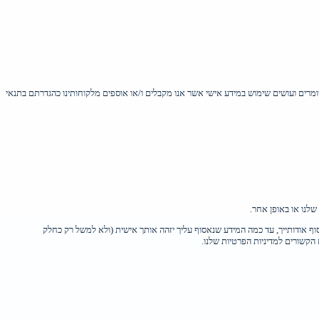
הלן: "החברה" ו/או "אינטרספייס", ו/או "טרנזילה" שומרים ועושים שימוש במידע אישי אשר אנו מקבלים ו/או אוספים מלקוחותינו כהגדרתם בתנאי
שלנו או באופן אחר.
סוף אודותייך, עד כמה המידע שנאסוף עליך יזהה אותך אישית (ולא למשל רק כחלק
 הקשורים למדיניות הפרטיות שלנו.