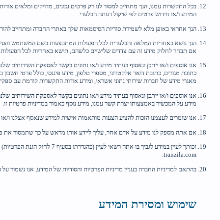
בכל התקשרות עמנו, הנך מתחייב למסור לנו רק פרטים נכונים, מדויקים ומלאים אוד
המידע ו/או חידוש פרטים לפי שיקול דעתה הבלעדי.
הנך אחראי באופן מלא לשמירת סודיות הסיסמאות שלך באתרי החברה ומתחייב להודיע
הנך נושא באחריות המלאה והבלעדית לכל הפעולות המתבצעות בשם המשתמש והסיסמ
אם תבחר לחלוק מידע זה עם צדדים שלישיים כלשהם, תישא באחריות לכל הפעולו
אנו אוספים ו/או ייתכן ונאסוף בעתיד מידע ו/או נתונים בקשר לאספקת השירותים שלנ
כתובת מגורים, כתובת דואר אלקטרוני, מספרי טלפון, מידע פיננסי, כולל פרטי חשבון ב
מאגרי מידע של חברות שירותי נתוני אשראי, ומידע אודות התקשרות קודמת עם ספקים 
אנו אוספים ו/או ייתכן ונאסוף בעתיד מידע ו/או נתונים בקשר לאספקת השירותים של
מידע על המכשיר באמצעותו יצרת קשר עמנו, מידע נוסף כאמור במדיניות פרטיות זו.
אנו שומרים לעצמנו הזכות להציע הצעות מותאמות אישית למידע שנאסף אצלנו ו/או ל
אם אתה מספק לנו מידע על אדם אחר, עליך ליידע אותו מראש על כך שתמסור את פר
tranzila.com.
בהתאם למדיניות החברה בעניין מדיניות הפרטיות והסודיות של המידע, אנו נשמור על 
שימוש ומסירת המידע