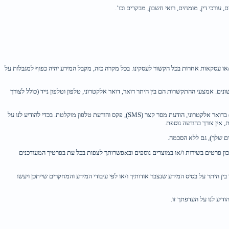
עורכי דין, מומחים, רואי חשבון, מבקרים וכו’.
ו/או עסקאות אחרות בכל הקשור לעסקינו. בכל מקרה כזה, מקבל המידע יהיה כפוף למגבלות על
. אמצעי ההתקשרות הם בין היתר דואר, דואר אלקטרוני, טלפון וטלפון נייד (כולל לצורך
בכל עת עומדת לך הזכות לבקש מאיתנו להימחק מרשימת הדיוור שלנו לדיוור ישיר, בכל אמצעי הדיוור, ו/או שנחדל לשלוח אליך דבר פרסומת (כהגדרתם בסעיף 30א לחוק התקשורת) בדואר אלקטרוני, הודעת מסר קצר (SMS), פקס והודעת טלפון מוקלטת. בכדי להודיע לנו על
 אין צורך בהודעה נוספת.
ים שלך), גם ללא הסכמה.
דכון פרטים בשירות ו/או במוצרים נוספים ובאפשרותך לצפות בכל עת בפרטיך המעודכנים
ן היתר על בסיס המידע שנצבר אודותיך ו/או לפי עיבודי המידע והמחקרים שייתכן ויעשו
יע לנו על העדפתך זו.