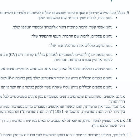
ככלל, סוגי המידע שייתכן ונאסף והעיבוד שנבצע בו יכולים להשתנות ולעיתים תלויים
נתוני זהות, לרבות שמך הפרטי ושם המשפחה שלך.
נתוני אנשי קשר, לרבות כתובות דואר אלקטרוני ומספרי הטלפון שלך.
נתונים עסקיים, לרבות שם החברה, הענף והתפקיד שלך.
נתוני מיקום כוללים את המדינה/האזור שלך.
נתוני מוע
לציבור או זמין עבורנו ברשתות חברתיות.
נתוני שימוש הכוללים מידע על האופן שבו אתה משתמש או מקיים אינטראקציה
נתונים טכניים הכוללים מידע על חיבור האינטרנט שלך (כגון כתובת ה-IP ושם ספק שירותי האינטרנט שלך), על המכשיר והתוכנה שבהם אתה משתמש כדי לגשת לאתר (למשל, סוג דפדפן האינטרנט שלך ומערכת ההפעלה של המחשב ששימש אותך).
נתונים נוספים הכוללים מידע נוסף שאתה עשוי לספק כאשר אתה יוצר אית
אנו גם אוספים, משתמשים ומשתפים נתונים מצטברים כגון נתונים סטטיסטיים לכל מטר
דרך האתר.
אנו תמיד נכבד את פרטיותך, ואם וכאשר אנו אוספים ומעבדים מידע במערכות ממוחשבות
בין היתר לחוק הגנת הפרטיות, התשמ”א- 1981 (“חוק הגנת הפרטיות”) והתקנות המותקנות מכוחו, ולשאר ההוראות החוקיות ו/או התקנות ו/או הוראות הרגולטור החלות עלינו.
אם אינך מעוניין למסור מידע, או שאתה לא מסכים לתנאים במדיניות הפרטיות, בדרך
חוקי איסור הלבנת הון).
לידיעתך, המידע במדיניות פרטיות זו הוא בנוסף להוראות לגבי פרטיות שייתכן ונמסר