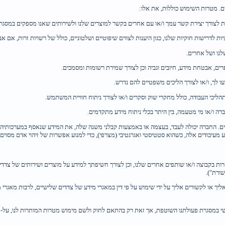
ם. מטרות השימוש כוללות, את אלו:
ות לצורך יצירת קשר עמך ו/או עם אחרים בקשר למוצרים שלנו ולשירותים שאנו מספקים במסגר
ות לדרישות חוקיות שלנו, כגון היענות לצווים שיפוטיים ושלטוניים, כולל של רשויות זרות, אם אנ
לנו ושל אחרים.
פרים, אבטחת מידע, חיובים וגביה וכן לצורך שמירת רשומות ומסמכים.
 לך, ו/או לצורך הליכים משפטיים להם נדרש.
תהליכי העבודה, כולל מחקרי שוק וסקרים ו/או לצורך ניתוח חוויית המשתמש.
ברה ו/או מי מטעמה, בין היתר בכלי ניתוח מידע מתקדמים.
יים. החברה יכולה לעבד, בעצמה או באמצעות קבלני משנה שלה, את המידע שנאסף במערכותיה )
עיבודים אלה, כשהוא סטטיסטי ואגרגטיבי (מצרפי), כדי למנוע אפשרות של זיהוי אדם מסוים ב
רות בקבוצה ו/או שותפים אחרים שלנו, וכן לצורך חשיפתך למידע על מוצרים ושירותים של צד
ליך או לקשורים אליך על ידי שימוש על פי דין במאגרי מידע של צדדים שלישיים, לרבות מאג
ישי במסגרת פעולתנו השוטפת, אך זאת רק בהתאם לחוק ולשם מימוש מטרות המותרות לנו, על-פי