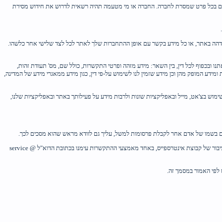
ינויים בכל פרט שמסרת לחברה. החברה או מי מטעמה תהיה רשאית לדרוש את חידוש מסירת
הה באתר, או כל מידע בקשר עם אופן ההתחברות שלך לאתר לכל לצד שלישי אחר כלשהו.
נו ובכפוף לכל דין, בין השאר: מידע מזהה ופרטי התקשרות, כולל שם, מס' תעודת זהות,
ומידע המופק מהן וכן מידע שזמין לנו לשימוש על-פי דין, כגון מידע ממאגרי מידע של המדינה,
מוש בצ'אט, מייל ובאפליקציות שונות ולרבות מידע על פעילותך באתר ובאפליקציות שלנו,
ים בשמו של אדם אחר לקבלת פרסומות למשל, עליך גם לוודא מראש שהוא מסכים לכך.
זכותך לעיין במידע לגביך בו אתה רשאי לעיין (כהגדרתו בסעיף 7 לחוק הגנת הפרטיות) וככל שאנו מחזיקים במידע כזה. כדי לעשות זאת, עליך להגיש לנו בקשה בכתב ללשכה לפניות הציבור של קבוצת אינטרספייס, באחד מאמצעי ההתקשרות עימנו בכתובת הדוא"ל service @
 לפי האמור במסמך זה.