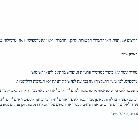
"מדיניות פרטיות" שלהלן מסדירה את האופן שבו אנו, חב' אינטרספייס בע"מ, מרח' יד חרוצים 19 נתניה. ו/או החברות הקשורות, ל
אופן שווה.
וגדר אשר אינו מוגדר במדיניות פרטיות זו, יפורש בהתאם לתנאי השימוש.
ייס, לפי שינויי הרגולציה ו/או בכל עת לפי שיקול דעתה ו/או הנסיבות הרלוונטיות.
כן ונעשה לגבי מידע שנאסוף או שתמסור לנו, עלייך או על אחרים באמצעות האתר, האפליקציות 
 שבאפשרותנו לזהות באופן סביר. ננסה לשפוך אור על איזה מידע אנו אוספים ו/או עלולים לא
ה ולאלו צדדים שלישיים אנו רשאים למסור את המידע עליך, ובאיזה נסיבות, וכן עניינים נוספים
ים, באופן מיידי.