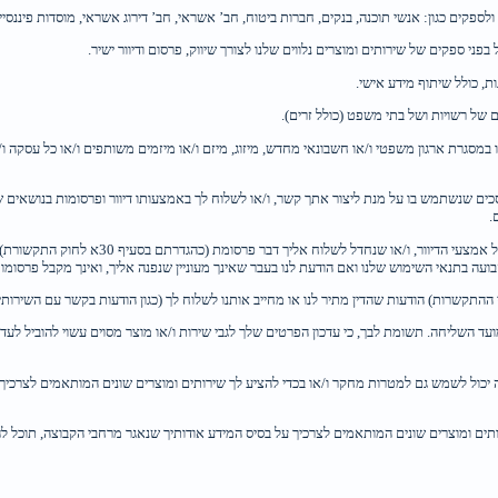
קים כגון: אנשי תוכנה, בנקים, חברות ביטוח, חב’ אשראי, חב’ דירוג אשראי, מוסדות פיננסיים, 
ני ספקים של שירותים ומוצרים נלווים שלנו לצורך שיווק, פרסום ודיוור ישיר.
ת, כולל שיתוף מידע אישי.
ים של רשויות ושל בתי משפט (כולל זרים).
ו במסגרת ארגון משפטי ו/או חשבונאי מחדש, מיזוג, מיזם ו/או מיזמים משותפים ו/או כל עסקה 
 שנשתמש בו על מנת ליצור אתך קשר, ו/או לשלוח לך באמצעותו דיוור ופרסומות בנושאים שונים
עה בתנאי השימוש שלנו ואם הודעת לנו בעבר שאינך מעוניין שנפנה אליך, ואינך מקבל פרסומות,
ההתקשרות) הודעות שהדין מתיר לנו או מחייב אותנו לשלוח לך (כגון הודעות בקשר עם השירות
ועד השליחה. תשומת לבך, כי עדכון הפרטים שלך לגבי שירות ו/או מוצר מסוים עשוי להוביל לע
יכול לשמש גם למטרות מחקר ו/או בכדי להציע לך שירותים ומוצרים שונים המותאמים לצרכיך בי
 ומוצרים שונים המותאמים לצרכיך על בסיס המידע אודותיך שנאגר מרחבי הקבוצה, תוכל להוד