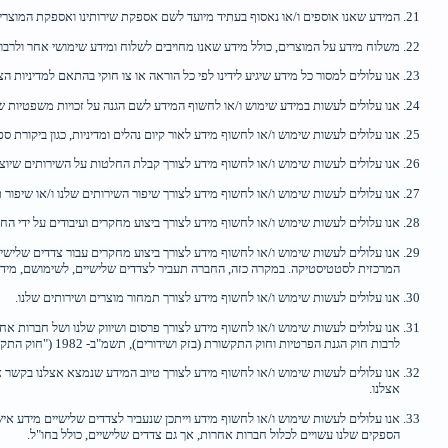
המידע שאנו אוספים ו/או נאסוף בעתיד מיועד לשם אספקת שירותינו ואספקת המוצרי
משלוח מידע על המוצרים, כולל מידע שאנו מחויבים לשלוח ומידע שימושי אחר ולרב
אנו עלולים למסור כל מידע שיגיע לידינו לפי כל הוראה או צו חוקי בהתאם למדיניות הצי
אנו עלולים לעשות במידע שימוש ו/או לחשוף המידע לשם הגנה על זכויות משפטיות ש
אנו עלולים לעשות שימוש ו/או לחשוף מידע לאור קיום נהלים ומדיניות, כגון ביקורת ס
אנו עלולים לעשות שימוש ו/או לחשוף מידע לצורך קבלת החלטות על השירותים שיוצעו
אנו עלולים לעשות שימוש ו/או לחשוף מידע לצורך שיפור השירותים שלנו ו/או שיפור 
אנו עלולים לעשות שימוש ו/או לחשוף מידע לצורך ביצוע מחקרים ועיבודים על ידי הח
אנו עלולים לעשות שימוש ו/או לחשוף מידע לצורך ביצוע מחקרים עבור צדדים שליש
המרכזית לסטטיסטיקה. במקרה כזה, החברה תעביר לצדדים שלישיים, לשימושם, מידע מ
אנו עלולים לעשות שימוש ו/או לחשוף מידע לצורך תמחור מוצרים ושירותים שלנו.
אנו עלולים לעשות שימוש ו/או לחשוף מידע לצורך פרסום ושיווק שלנו ושל חברות אח
לרבות חוק הגנת הפרטיות וחוק התקשורת (בזק ושידורים), תשמ"ב- 1982 ("חוק התקשורת").
אנו עלולים לעשות שימוש ו/או לחשוף מידע לצורך טיוב המידע שנמצא אצלנו בקשר א
אצלנו.
אנו עלולים לעשות שימוש ו/או לחשוף מידע וייתכן שנעביר לצדדים שלישיים מידע א
הספקים שלנו עשויים לכלול חברות אחרות, אך גם צדדים שלישיים, כולל בחו"ל.