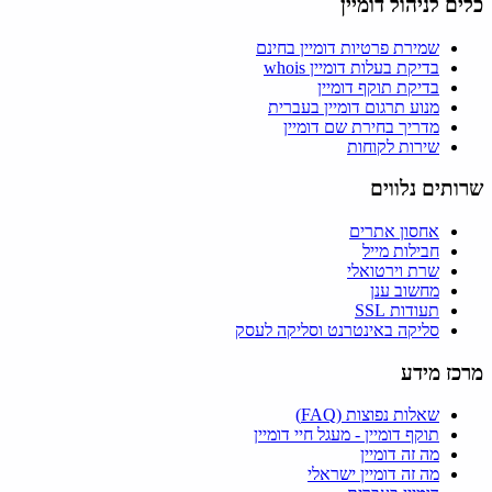
כלים לניהול דומיין
שמירת פרטיות דומיין בחינם
בדיקת בעלות דומיין whois
בדיקת תוקף דומיין
מנוע תרגום דומיין בעברית
מדריך בחירת שם דומיין
שירות לקוחות
שרותים נלווים
אחסון אתרים
חבילות מייל
שרת וירטואלי
מחשוב ענן
תעודות SSL
סליקה באינטרנט וסליקה לעסק
מרכז מידע
שאלות נפוצות (FAQ)
תוקף דומיין - מעגל חיי דומיין
מה זה דומיין
מה זה דומיין ישראלי