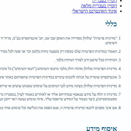
דומיין בעברית
דומיין בעברית מלאה
איגוד האינטרנט הישראלי
כללי
השימוש.
האמור במדיניות הפרטיות שלנו מנוסח רק מטעמי נוחות בלשון זכר אך פונה לכל מגדר ב
הכותרות ככל שישנן הינן לצורך הנוחות בלבד.
מדיניות הפרטיות שלהלן מהווה חלק בלבד מתנאי השימוש ("תנאי השימוש") כל מונח מ
אינטרספייס שומרת על זכותה להכניס שינויים במדיניות הפרטיות שתפורסם באתר אינטרספ
מדיניות הפרטיות שלהלן מציגה מידע לגבי הנתונים על שימוש שאנחנו עושים או שיית
מדיניות זו חלה על מידע שנאסף שמתייחס אליך או לאחרים כאמור לעיל, במסגרת מידע
מסטטיסטיקה), כיצד נשמור על המידע שייאסף עליך, איזה שימוש נעשה ו/או ייתכן ונעש
אם אינך מסכים לתנאי מדיניות פרטיות זו, אנא הפסק את הגלישה וכל שימוש אחר באתר
איסוף מידע